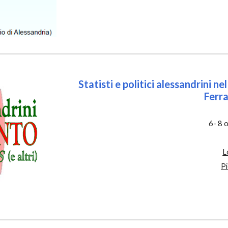
Statisti e politici alessandrini n
Ferrar
6- 8 
L
P