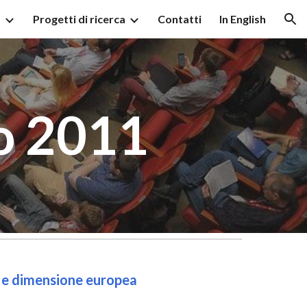
à
Progetti di ricerca
Contatti
In English
ion
o 2011
ria e dimensione europea