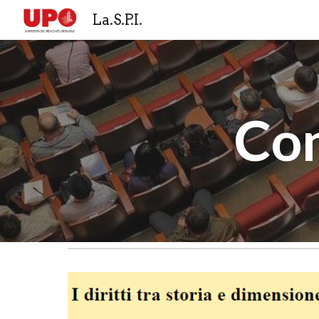
La.S.P.I.
Sk
Con