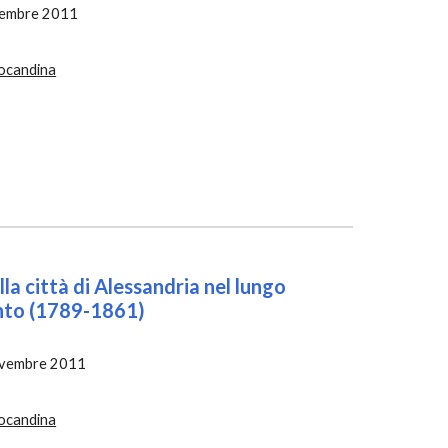
cem
bre
 2011
ocandina
la città di Alessandria nel lungo 
nto (1789-1861)
ovembre
 2011
ocandina