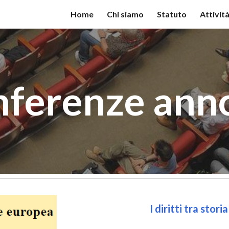
Home
Chi siamo
Statuto
Attivit
ip to main content
Skip to navigat
ferenze ann
I diritti tra sto