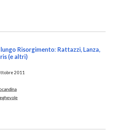
el lungo Risorgimento: Rattazzi, Lanza, 
is (e altri)
ottobre
 2011
ocandina
ieghevole