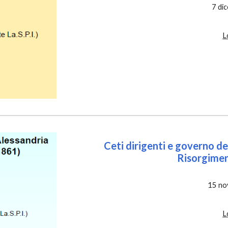
7
di
L
Ceti dirigenti e governo del
Risorgime
15
 n
L