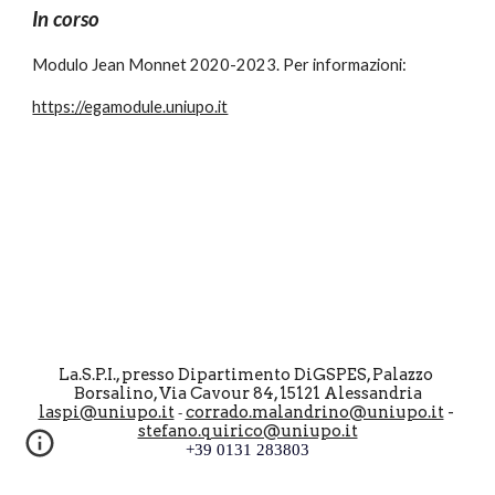
In corso
Modulo Jean Monnet 2020-2023. Per informazioni:
https://egamodule.uniupo.it
La.S.P.I., presso Dipartimento 
DiGSPES
, Palazzo 
Borsalino, Via Cavour 84, 15121 Alessandria
laspi@uniupo.it
corrado.malandrino@uniupo.it
 - 
 - 
stefano.quirico@uniupo.it
+39 0131 28380
3